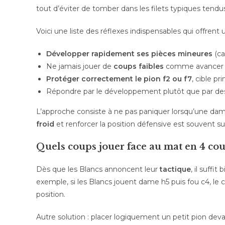
tout d’éviter de tomber dans les filets typiques tendu
Voici une liste des réflexes indispensables qui offrent
Développer rapidement ses pièces mineures
(ca
Ne jamais jouer de
coups faibles
comme avancer tr
Protéger correctement le pion f2 ou f7
, cible p
Répondre par le développement plutôt que par des
L’approche consiste à ne pas paniquer lorsqu’une da
froid
et renforcer la position défensive est souvent s
Quels coups jouer face au mat en 4 cou
Dès que les Blancs annoncent leur
tactique
, il suffi
exemple, si les Blancs jouent dame h5 puis fou c4, le 
position.
Autre solution : placer logiquement un petit pion de