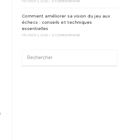
FÉVRIER 5, 2026
/
0 COMMENTAIRE
Comment améliorer sa vision du jeu aux
échecs : conseils et techniques
essentielles
FÉVRIER 5, 2026
/
0 COMMENTAIRE
a